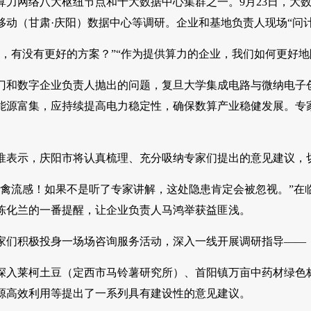
算力网络八大枢纽节点和十大数据中心集群之一。9月23日，大
移动（甘肃·庆阳）数据中心等调研。企业和基地负责人现场“问
展，有没有更好的方案？”“作为提供算力的企业，我们如何更好地
门和数字企业负责人抛出的问题，复旦大学集成电路与微纳电子
能源富集，应持续提高电力稳定性，确保数算产业稳健发展。专
淮表示，庆阳市将认真梳理、充分吸纳专家们提出的意见建议，
患禽流感！如果不是听了专家讲解，这处隐患肯定会被忽视。”在
陈化兰的一番提醒，让企业负责人马鸿举获益匪浅。
家们积极投身一场场咨询服务活动，深入一线开展调研指导——
深入莱柯土豆（定西市马铃薯研究所）、首阳镇万亩中药材绿色
源高效利用等提出了一系列具有建设性的意见建议。