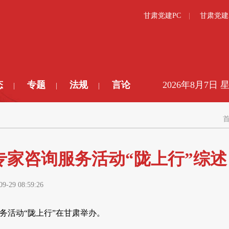
甘肃党建PC
甘肃党建
态
专题
法规
言论
2026年8月7日 
|
|
|
专家咨询服务活动“陇上行”综述
09-29 08:59:26
服务活动“陇上行”在甘肃举办。