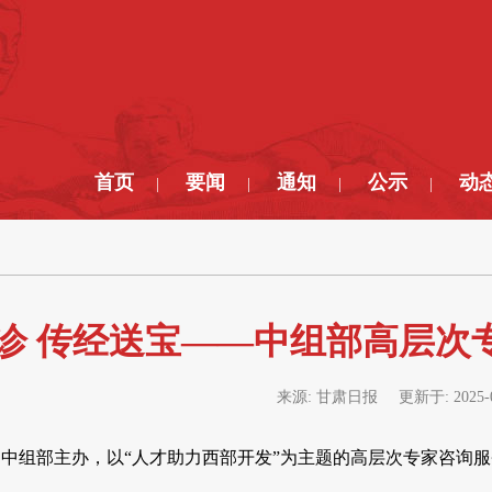
首页
要闻
通知
公示
动
|
|
|
|
诊 传经送宝——中组部高层次
来源:
甘肃日报
更新于:
2025-
，由中组部主办，以“人才助力西部开发”为主题的高层次专家咨询