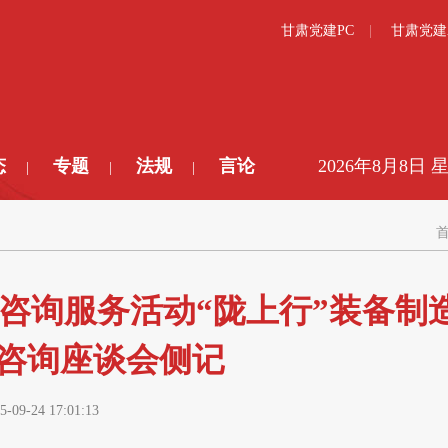
甘肃党建PC
甘肃党建
态
专题
法规
言论
2026年8月8日 
|
|
|
咨询服务活动“陇上行”装备制
咨询座谈会侧记
5-09-24 17:01:13