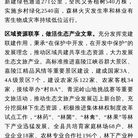
新建绿色通道271公里，全民义务植树540万株，
实施乡村绿化2540亩，森林火灾发生率和林业有
害生物成灾率持续低位运行。
区域资源联享，做活生态产业文章。
充分发挥党建
联建作用，秉承“在保护中开发，在开发中保护”的
发展理念，推动区域共建共享生态资源，大力发展
生态文旅产业。高标准推进嘉陵江峡谷群大景区、
嘉陵江精品风情等重要景区建设，建成国家3A、
4A级景区7个，建设农家乐122家、农家客栈34
家，接续举办“村BA”、青泥岭山地挑战赛等重要
文旅活动，推动生态文旅产业发展迈上新台阶。充
分挖掘林下生态资源，积极推进集体林权制度改革
试点工作，“林药”、“林菌”、“林禽”、“林果”等林
下产业迅猛发展。全县共培育家庭林场68户、林
业企业18家、农林专业合作社196个，林下产业种