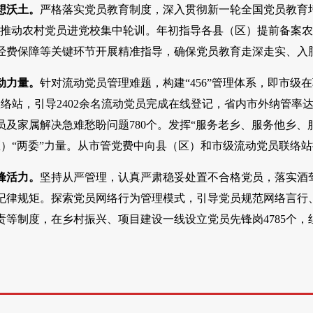
想沃土。
严格落实党员教育制度，深入贯彻新一轮全国党员教育
力推动农村党员进党校集中轮训。年初指导各县（区）提前备案农村
经费保障等关键环节开展精准指导，确保党员教育走深走实、入
动力量。
针对流动党员管理难题，构建“456”管理体系，即市级
络站，引导2402余名流动党员完成在线登记，省内市外纳管率达1
及家属解决急难愁盼问题780个。发挥“服务老乡、服务他乡、
区）“两委”力量。从市管党费中向县（区）和市级流动党员联络
锋活力。
坚持从严管理，认真严肃稳妥处置不合格党员，落实酒
纪律规矩。探索党员网络行为管理模式，引导党员规范网络言行
等制度，在乡村振兴、项目建设一线设立党员先锋岗4785个，组
。