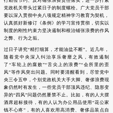
行勤俭节约、反对铺张浪费责任落实，进一步拧紧
党政机关带头过紧日子的制度螺栓。广大党员干部
要以深入贯彻中央八项规定精神学习教育为契机，
认真抓好新修订《条例》的学习宣传贯彻，切实以
制度的刚性约束力坚决遏制和根治铺张浪费的作风
之弊、行为之垢。
过日子讲究“精打细算，才能油盐不断”。近几年，
随着党中央深入纠治享乐奢靡之风，有效遏制
了“车轮上的腐败”“舌尖上的浪费”“会所里的歪
风”等作风突出问题。同时要清醒看到，尽管党中
央三令五申，个别党政机关大手大脚、奢侈浪费现
象仍然时有发生，一些党员干部顶风违纪、隐形变
异的“四风”问题仍然屡禁不止。比如，有的人大摆
酒席超标接待，有的人认为办公用品使用“花公家
钱不心疼”，有的人喜欢用高消费、奢侈品装点自