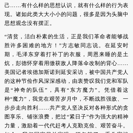
己……有什么样的思想认识，就有什么样的行为表
现。诸如此类大大小小的问题，很多是因为头脑中
思想观念没有摆正。
“清贫，洁白朴素的生活，正是我们革命者能够战
胜许多困难的地方！”方志敏同志说。在延安时
期，毛泽东穿着打补丁的衣服，周恩来睡的是土
炕，彭德怀穿着用缴获敌人降落伞改制的背心……
美国记者埃德加斯诺到延安采访，被中国共产党人
的这种节俭作风深深感动，由衷赞叹我们党和军队
是“神奇的队伍”，具有“东方魔力”。凭借着这
种“魔力”，我党在艰苦岁月中，不断战胜强敌、一
步步走向胜利……共产党人坚决反对各种形式的贪
图享乐、铺张浪费，把过“紧日子”作为强大的精神
力量，激励着一代代赶考人克勤克俭、艰苦奋斗。